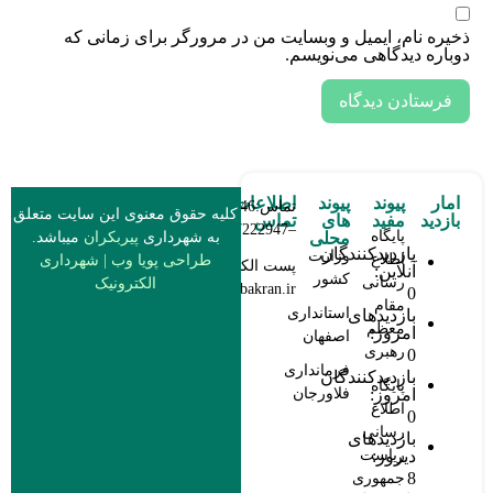
خیره نام، ایمیل و وبسایت من در مرورگر برای زمانی که
وباره دیدگاهی می‌نویسم.
امار
پیوند
پیوند
اطلاعات
تماس:03137222946
کلیه حقوق معنوی این سایت متعلق
بازدید
مفید
های
تماس
–03137222947
پایگاه
به شهرداری
پیربکران
میباشد.
محلی
بازدیدکنندگان
وزارت
اطلاع
طراحی پویا وب
|
شهرداری
پست الکترونیکی:
آنلاین:
کشور
رسانی
الکترونیک
info@pirbakran.ir
0
مقام
استانداری
بازدیدهای
معظم
امروز:
اصفهان
رهبری
0
فرمانداری
بازدیدکنندگان
پایگاه
امروز:
فلاورجان
اطلاع
0
رسانی
بازدیدهای
دیروز:
ریاست
8
جمهوری