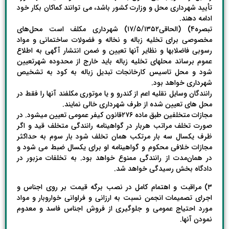
تأیید شهرداری‌ محل‌ و وزارت کشور باشد، می توانند کماکان بکار خود
ادامه دهند.
تبصره۴) (الحاقی۱۷/۵/۱۳۵۲) شهرداری مکلف است محل‌های
مخصوصی برای تخلیه زباله و نخاله و فضولات ساختمانی و مواد
رسوبی فاضلابها و نظایر آنها تعیین و ضمن انتشار آگهی به اطلاع
عموم برساند محلهای تخلیه زباله باید خارج از محدوده شهرتعیین
شود و محل تاسیس کارخانجات تبدیل زباله به کود به تشخیص
شهرداری خواهد بود.
رانندگان وسایل نقلیه اعم از کندرو و یا موتوری مکلفند آنها را فقط در
محل های تعیین شده از طرف شهرداری خالی نمایند.
مجازات متخلفین طبق ماده ۲۷۶قانون کیفر عمومی تعیین میشود. در
صورت تخلف مراتب هربار در گواهینامه رانندگی متخلف قید و اگر
ظرف یکسال سه بار مرتکب همان تخلف شود بار سوم به حداکثر
مجازات خلافی محکوم و گواهینامه او برای یکسال ضبط می شود و
در همان‌مدت از رانندگی ممنوع خواهد بود. به تخلفات مزبور در
دادگاه بخش رسیدگی خواهد شد.
۳) مراقبت و اهتمام کامل در نصب برگه قیمت بر روی اجناس و
اجرای تصمیمات انجمن نسبت به ارزانی و فراوانی خواروبار و مواد
مورد احتیاج عمومی و جلوگیری از فروش اجناس فاسد و معدوم
نمودن آنها.