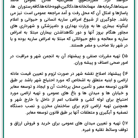
سینماها،گرمابه‌ها، مهمانخانه‌ها،دکاکین،قهوه‌خانه‌ها،کافه‌رستوران ها،
پاساژها و امثال آن که محل رفت و آمد مراجعه عمومی است نیز می
باشد. جلوگیری از شیوع امراض ساریه انسانی و حیوانی و اعلام
اینگونه بیماری ها به وزارت بهداری و دامپزشکی و شهرداری های
مجاور هنگام بروز آنها و دور نگاهداشتن یبماران مبتلا به امراض
ساریه و معالجه و دفع حیواناتی که مبتلا به امراض ساریه بوده و یا
در شهر بلا صاحب و مضر هستند.
۱۵) تهیه مقررات صنفی و پیشنهاد آن به انجمن شهر و مراقبت در
امور صحی اصناف و پیشه وران.
۱۶) پیشنهاد اصلاح نقشه شهر در صورت لزوم و تعیین قیمت عادله
اراضی و ابنیه متعلق به اشخاص که مورد احتیاج شهر باشد بر طبق
قانون توسعه معبر و تأمین محل پرداخت آن و ایجاد و توسعه معابر
و خیابان ها و میدان ها و باغ های عمومی و تهیه اراضی مورد
احتیاج برای لوله کشی و فاضلاب اعم از داخل یا خارج شهر و
همچنین تهیه اراضی لازم برای ساختمان مخزن و نصب دستگاه
تصفیه و آبگیری و متعلقات آنها بر طبق قانون توسعه معابر.
۱۷) تهیه و تعیین میدان های عمومی برای خرید و فروش ارزاق و
توقف وسائط نقلیه و غیره.