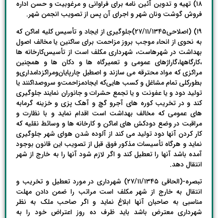
۱۸) تهیه و تدوین آئین نامه برای فراوانی و مرغوبیت و حسن اداره
فروش گوشت ونان شهر و اجرای آن پس از تصویب انجمن شهر.
۱۹) (اصلاحی۲۷/۱۱/۱۳۴۵)جلوگیری از ایجاد و تأسیس کلیه اماکن که
به نحوی از انحاء موجب بروز مزاحمت برای ساکنین یا مخالف اصول
بهداشت در شهرهاست، شهرداری مکلف است از تأسیس‌کارخانه ها
،کارگاهها،گاراژهای عمومی و تعمیرگاه ها و دکان ها و همچنین
مراکزی که مواد محترقه می سازند و اصطبل چارپایان‌ومراکزدامداری‌و
بطورکلی تمام مشاغل و کسب هایی‌که ایجادمزاحمت‌و سروصدا‌کنند یا
تولید دود و یا عفونت و یا تجمع حشرات و جانوران نمایند جلوگیری
کند و در تخریب کوره های آجرو گچ و آهک پزی و خزینه گرمابه
های عمومی که مخالف بهداشت است اقدام نماید و با نظارت و
مراقبت در وضع دودکش های اماکن و کارخانه ها و وسائط نقلیه که
کار کردن آنها دود تولید می کند از آلوده شدن هوای شهر جلوگیری
نماید و هرگاه تأسیسات مذکور فوق قبل از تصویب این قانون بوجود
آمده باشد آنها را تعطیل کند و اگر لازم شود آنها را به خارج از شهر
انتقال دهد.
تبصره-(الحاقی ۲۷/۱۱/۱۳۴۵) شهرداری در مورد تعطیل و تخریب و
انتقال به خارج از شهر مکلف است مراتب را ضمن دادن مهلت
مناسبی به صاحبان آنها ابلاغ نماید و اگر صاحب ملک به نظر
شهرداری معترض باشد باید ظرف ده روز اعتراض خود را به