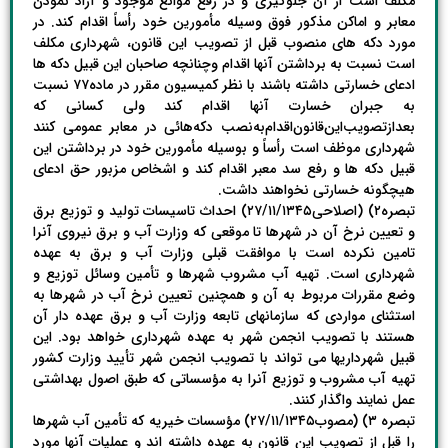
مکلف است از آن جلوگیری و در رفع موانع موجود و آزاد نمودن
معابر و اماکن مذکور فوق وسیله مأمورین خود رأساً اقدام کند. در
مورد دکه های منصوب قبل از تصویب این قانون، شهرداری مکلف
است نسبت به برداشتن آنها اقدام وچنانچه صاحبان این قبیل دکه ها
ادعای خسارتی داشته باشند با نظر کمیسیون مقرر در ماده۷۷ نسبت
به جبران خسارت آنها اقدام کند ولی کسانی که
بعدازتصویب‌این‌قانون‌اقدام‌به‌نصب دکه‌هائی در معابر عمومی کنند
شهرداری موظف است رأساً و بوسیله مأمورین خود در برداشتن این
قبیل دکه ها و رفع سد معبر اقدام کند و اشخاص مزبور حق ادعای
هیچگونه خسارتی نخواهند داشت.
تبصره۲) (اصلاحی۲۷/۱۱/۱۳۴۵) احداث تاسیسات تولید و توزیع برق
و تعیین نرخ آن در شهرها تا موقعی که وزارت آب و برق نیروی آنرا
تامین نکرده است با موافقت قبلی وزارت آب و برق به عهده
شهرداری است. تهیه آب مشروب شهرها و تأمین وسائل توزیع و
وضع مقررات مربوط به آن و همچنین تعیین نرخ آب در شهرها به
استثنای مواردی که سازمانهای تابعه وزارت آب و برق عهده دار آن
هستند با تصویب انجمن شهر به عهده شهرداری خواهد بود. این
قبیل شهرداریها می تواند با تصویب انجمن شهر تأیید وزارت کشور
تهیه آب مشروب و توزیع آنرا به مؤسساتی که طبق اصول بهداشتی
عمل نمایند واگذار کنند.
تبصره ۳) (مصوب۲۷/۱۱/۱۳۴۵) مؤسسات خیریه که تأمین آب شهرها
را قبل از تصویب این قانون به عهده داشته اند و عملیات آنها مورد