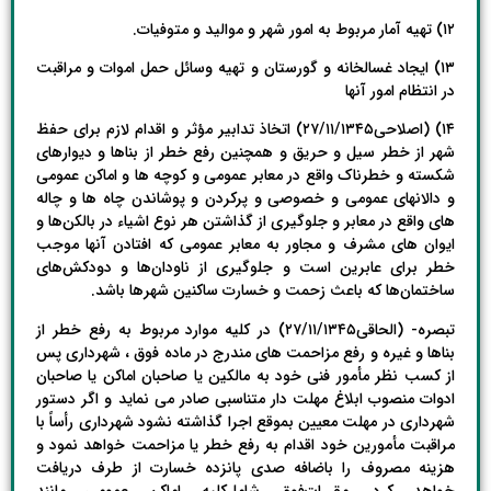
۱۲) تهیه آمار مربوط به امور شهر و موالید و متوفیات.
۱۳) ایجاد غسالخانه و گورستان و تهیه وسائل حمل اموات و مراقبت
در انتظام امور آنها
۱۴) (اصلاحی۲۷/۱۱/۱۳۴۵) اتخاذ تدابیر مؤثر و اقدام لازم برای حفظ
شهر از خطر سیل و حریق و همچنین رفع خطر از بناها و دیوارهای
شکسته و خطرناک واقع در معابر عمومی و کوچه ها و اماکن عمومی
و دالانهای عمومی و خصوصی و پرکردن و پوشاندن چاه ها و چاله
های واقع در معابر و جلوگیری از گذاشتن هر نوع اشیاء در بالکن‌ها و
ایوان های مشرف و مجاور به معابر عمومی که افتادن آنها موجب
خطر برای عابرین است و جلوگیری از ناودان‌ها و دودکش‌های
ساختمان‌ها که باعث زحمت و خسارت ساکنین شهرها باشد.
تبصره- (الحاقی۲۷/۱۱/۱۳۴۵) در کلیه موارد مربوط به رفع خطر از
بناها و غیره و رفع مزاحمت های مندرج در ماده فوق ، شهرداری پس
از کسب نظر مأمور فنی خود به مالکین یا صاحبان اماکن یا صاحبان
ادوات منصوب ابلاغ مهلت دار متناسبی صادر می نماید و اگر دستور
شهرداری در مهلت معیین بموقع اجرا گذاشته نشود شهرداری رأساً با
مراقبت مأمورین خود اقدام به رفع خطر یا مزاحمت خواهد نمود و
هزینه مصروف را باضافه صدی پانزده خسارت از طرف دریافت
خواهد کرد. مقررات‌فوق شامل‌کلیه اماکن عمومی مانند