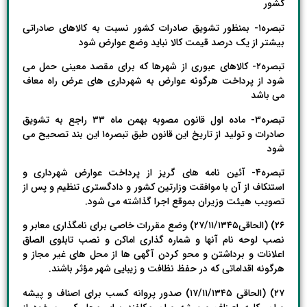
کشور
تبصره۱- بمنظور تشویق صادرات کشور نسبت به کالاهای صادراتی
بیشتر از یک درصد قیمت کالا نباید وضع عوارض شود
تبصره۲- کالاهای عبوری از شهرها که برای مقصد معینی حمل می
شود از پرداخت هرگونه عوارض به شهرداری های عرض راه معاف
می باشد
تبصره۳- ماده اول قانون مصوبه بهمن ماه ۳۳ راجع به تشویق
صادرات و تولید از تاریخ این قانون طبق تبصره۱ این بند تصحیح می
شود
تبصره۴- آئین نامه های گریز از پرداخت عوارض شهرداری و
استنکاف از آن با موافقت وزارتین کشور و دادگستری تنظیم و پس از
تصویب هیئت وزیران بموقع اجرا گذاشته می شود.
۲۶) (الحاقی۲۷/۱۱/۱۳۴۵) وضع مقررات خاصی برای نامگذاری معابر و
نصب لوحه نام آنها و شماره گذاری اماکن و نصب تابلوی الصاق
اعلانات و برداشتن و محو کردن آگهی ها از محل های غیر مجاز و
هرگونه اقداماتی که در حفظ نظافت و زیبایی شهر مؤثر باشند.
۲۷) (الحاقی ۱۷/۱۱/۱۳۴۵) صدور پروانه کسب برای اصناف و پیشه