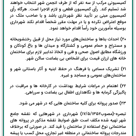
کمیسیونی مرکب از سه نفر که از طرف انجمن شهر انتخاب خواهند
شد تسلیم کند. رأی کمیسیون قطعی و لازم الاجرا است. هرگاه رأی
کمیسیون مبنی بر تأیید نظر شهرداری باشد و یا صاحب ملک در
موقع اعتراض نکرده و یا در مهلت مقرر شخصاً اقدام نکند شهرداری
بوسیله مأمورین خود رأساً اقدام خواهد نمود.
۲۰) احداث بناها و ساختمان‌های مورد نیاز محل از قبیل رختشویخانه
و مستراح و حمام عمومی و کشتارگاه و میدان ها و باغ کودکان و
ورزشگاه مطابق اصول صحی و فنی و اتخاذ تدابیر لازم برای ساختمان
خانه های ارزان قیمت برای اشخاص بی بضاعت ساکن شهر.
۲۱) تشریک مساعی با فرهنگ در حفظ ابنیه و آثار باستانی شهر و
ساختمان‌های عمومی و مساجد و غیره.
۲۲) اهتمام در مراعات شرایط بهداشت در کارخانه ها و مراقبت در
پاکیزگی گرمابه ها و نگاهداری اطفال بی بضاعت و سرراهی.
۲۳) صدور پروانه برای کلیه ساختمان هایی که در شهر می شود.
تبصره-(مصوب۱۷/۵/۱۳۵۲) شهرداری در شهرهایی که نقشه جامع
شهر تهیه شده مکلف است طبق ضوابط نقشه مذکور در پروانه های
ساختمانی نوع استفاده از ساختمان را قید کند. در صورتی که برخلاف
مندرجات پروانه ساختمانی در منطقه غیر تجاری، محل کسب یا پیشه