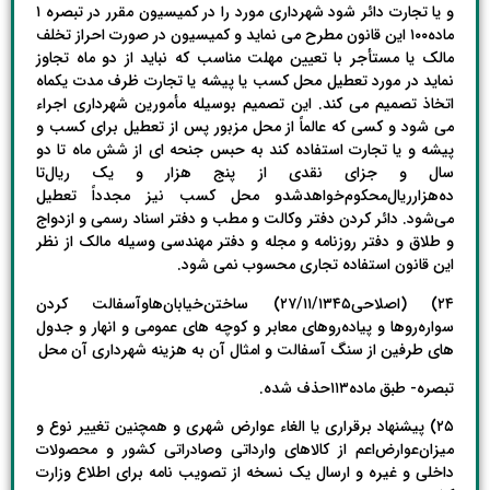
و یا تجارت دائر شود شهرداری مورد را در کمیسیون مقرر در تبصره ۱
ماده۱۰۰ این قانون مطرح می نماید و کمیسیون در صورت احراز تخلف
مالک یا مستأجر با تعیین مهلت مناسب که نباید از دو ماه تجاوز
نماید در مورد تعطیل محل کسب یا پیشه یا تجارت ظرف مدت یکماه
اتخاذ تصمیم می کند. این تصمیم بوسیله مأمورین شهرداری اجراء
می شود و کسی که عالماً از محل مزبور پس از تعطیل برای کسب و
پیشه و یا تجارت استفاده کند به حبس جنحه ای از شش ماه تا دو
سال و جزای نقدی از پنج هزار و یک ریال‌تا
ده‌هزارریال‌محکوم‌خواهدشدو محل کسب نیز مجدداً تعطیل
می‌شود. دائر کردن دفتر وکالت و مطب و دفتر اسناد رسمی و ازدواج
و طلاق و دفتر روزنامه و مجله و دفتر مهندسی وسیله مالک از نظر
این قانون استفاده تجاری محسوب نمی شود.
۲۴) (اصلاحی۲۷/۱۱/۱۳۴۵) ساختن‌خیابان‌هاوآسفالت کردن
سواره‌روها و پیاده‌روهای ‌معابر و کوچه های عمومی و انهار و جدول
های طرفین از سنگ آسفالت و امثال آن به هزینه شهرداری آن محل
تبصره- طبق ماده۱۱۳حذف شده.
۲۵) پیشنهاد برقراری یا الغاء عوارض شهری و همچنین تغییر نوع و
میزان‌عوارض‌اعم از کالاهای وارداتی وصادراتی کشور و محصولات
داخلی و غیره و ارسال یک نسخه از تصویب نامه برای اطلاع وزارت