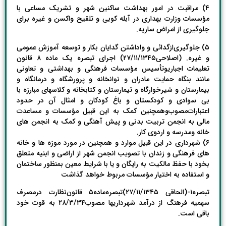
۴) مراقبت در امور بهداشت ساکنین شهر و تشریک مساعی با
مؤسسات وزارت بهداری در آبله کوبی و تلقیح واکسن و غیره برای
جلوگیری از امراض ساریه.
۵) جلوگیری‌ازگدائی‌ و واداشتن گدایان بکار و توسعه آموزش عمومی
و غیره. (اصلاحی۲۷/۱۱/۱۳۴۵) اجرای تبصره یک ماده ۸ قانون
تعلیمات اجباریوتأسیس مؤسسات فرهنگی و بهداشتی و تعاونی
مانند بنگاه حمایت مادران و نوانخانه و پرورشگاه و درمانگاه و
بیمارستان و شیرخوارگاه و تیمارستان و کتابخانه و کلاسهای مبارزه با
بی سوادی و کودکستان و باغ کودکان و امثال آن در حدود
اعتبارات‌مصوب‌وهمچنین کمک به این قبیل مؤسسات و مساعدت
مالی به انجمن تربیت بدنی و پیش آهنگی و کمک به انجمن های
خانه ومدرسه و اردوی کار.
۶) شهرداری در این قبیل موارد و همچنین در مورد موزه ها و خانه
های فرهنگی و زندان با تصویب انجمن شهر از اراضی و ابنیه متعلق
بخود با حفظ مالکیت به رایگان و یا با شرایط معین بمنظور ساختمان
و استفاده به اختیار مؤسسات مربوط خواهد گذاشت
تبصره۱-(الحاقی ۲۷/۱۱/۱۳۴۵)تبصره‌ماده۵ قانون‌نظارت ‌درمصرف
سهمیه فرهنگ از درآمد شهرداریها مصوب۲۸/۳/۳۴ به قوت خود
باقی است.