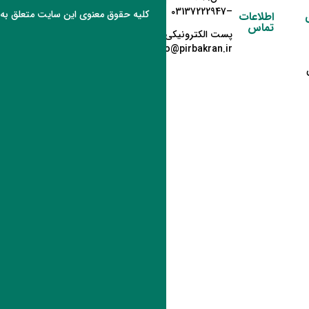
–03137222947
کلیه حقوق معنوی این سایت متعلق به
اطلاعات
تماس
پست الکترونیکی:
info@pirbakran.ir