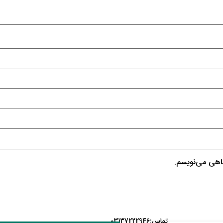
گاهی می‌نویسم.
تماس:03137222946