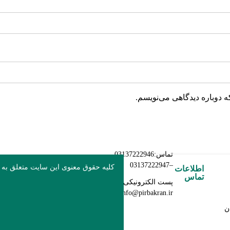
ه دوباره دیدگاهی می‌نویسم.
تماس:03137222946
–03137222947
کلیه حقوق معنوی این سایت متعلق به
اطلاعات
تماس
پست الکترونیکی:
info@pirbakran.ir
ن