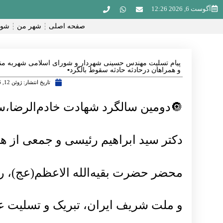
آگوست 6, 2026 12:26
صفحه اصلی
شهر من
شور
پیام تسلیت مهندس حسینی شهردار و شورای اسلامی شهربه من
و همراهان درحادثه حادثه سقوط بالگرد▪️
تاریخ انتشار:
ژوئن 12, 2026
🔘دومین سالگرد شهادت خادم‌الرضا،س
دکتر سید ابراهیم رئیسی و جمعی از هم
محضر حضرت بقیه‌الله الاعظم(عج)، ره
و ملت شریف ایران، تبریک و تسلیت عر