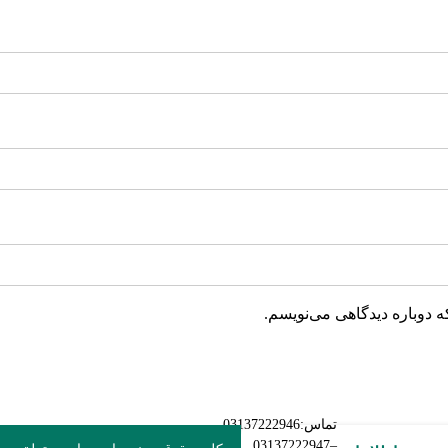
ه دوباره دیدگاهی می‌نویسم.
تماس:03137222946
–03137222947