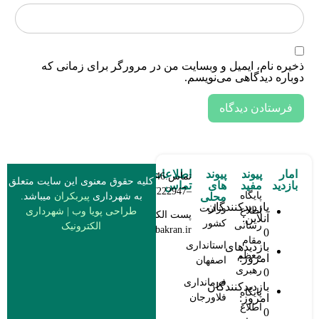
خیره نام، ایمیل و وبسایت من در مرورگر برای زمانی که
وباره دیدگاهی می‌نویسم.
امار
پیوند
پیوند
اطلاعات
تماس:03137222946
کلیه حقوق معنوی این سایت متعلق
بازدید
مفید
های
تماس
–03137222947
پایگاه
به شهرداری
پیربکران
میباشد.
محلی
بازدیدکنندگان
وزارت
اطلاع
طراحی پویا وب
|
شهرداری
پست الکترونیکی:
آنلاین:
کشور
رسانی
الکترونیک
info@pirbakran.ir
0
مقام
استانداری
بازدیدهای
معظم
امروز:
اصفهان
رهبری
0
فرمانداری
بازدیدکنندگان
پایگاه
امروز:
فلاورجان
اطلاع
0