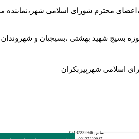
عضای محترم شورای اسلامی شهر،نماینده محت
حوزه بسیج شهید بهشتی ،بسیجیان و شهروندان 
ای اسلامی شهرپیربکران
تماس:03137222946