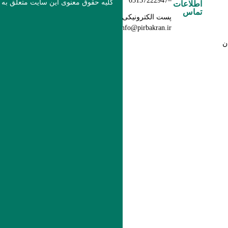
–03137222947
کلیه حقوق معنوی این سایت متعلق به
اطلاعات
تماس
پست الکترونیکی:
info@pirbakran.ir
ن