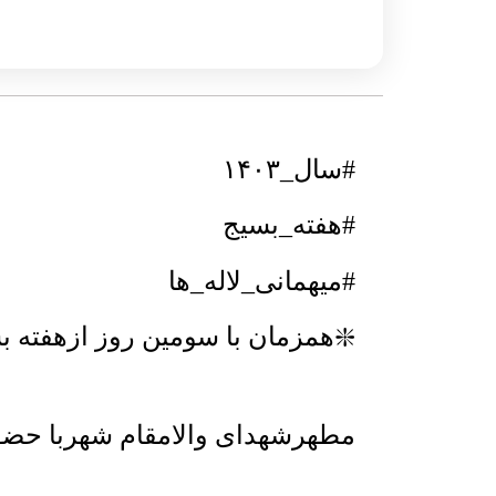
#سال_۱۴۰۳
#هفته_بسیج
#میهمانی_لاله_ها
❇️همزمان با سومین روز ازهفته 
مطهرشهدای والامقام شهربا حض