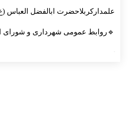
علمدارکربلاحضرت ابالفضل العباس (ع)
🔹روابط عمومی شهرداری و شورای ا
بازدیدها: 1