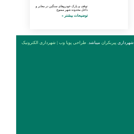
توقف و پارک خودروهای سنگین در معابر و
داخل محدوده شهر ممنوع
توضیحات بیشتر »
 شهرداری
پیربکران
میباشد.
طراحی پویا وب
|
شهرداری الکترونیک