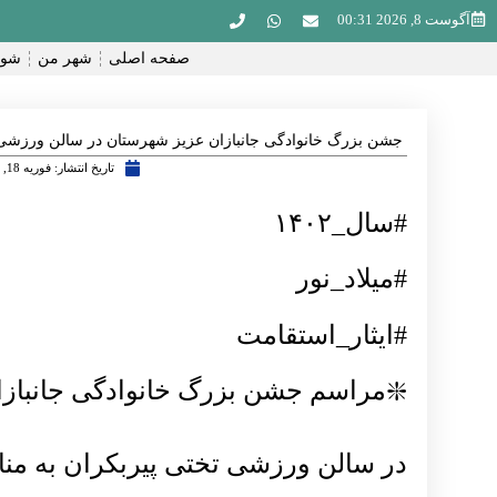
آگوست 8, 2026 00:31
صفحه اصلی
شهر من
شور
جشن بزرگ خانوادگی جانبازان عزیز شهرستان در سالن ورزشی 
تاریخ انتشار:
فوریه 18, 2024
#سال_۱۴۰۲
#میلاد_نور
#ایثار_استقامت
❇️مراسم جشن بزرگ خانوادگی جانباز
در سالن ورزشی تختی پیربکران به منا