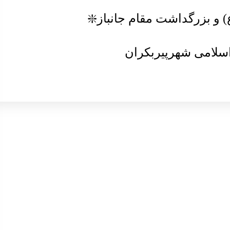
 و بزرگداشت مقام جانباز❇️
سلامی شهرپیربکران