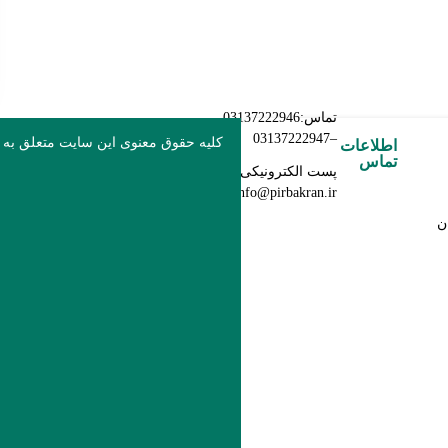
تماس:03137222946
–03137222947
کلیه حقوق معنوی این سایت متعلق به
اطلاعات
تماس
پست الکترونیکی:
info@pirbakran.ir
ن