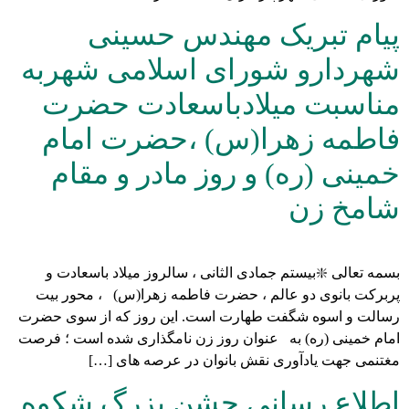
پیام تبریک مهندس حسینی
شهردارو شورای اسلامی شهربه
مناسبت میلادباسعادت حضرت
فاطمه زهرا(س) ،حضرت امام
خمینی (ره) و روز مادر و مقام
شامخ زن
بسمه تعالی ❇️بیستم جمادی الثانی ، سالروز میلاد باسعادت و
پربرکت بانوی دو عالم ، حضرت فاطمه زهرا(س) ، محور بیت
رسالت و اسوه شگفت طهارت است. این روز که از سوی حضرت
امام خمینی (ره) به عنوان روز زن نامگذاری شده است ؛ فرصت
مغتنمی جهت یادآوری نقش بانوان در عرصه های […]
اطلاع رسانی جشن بزرگ شکوه