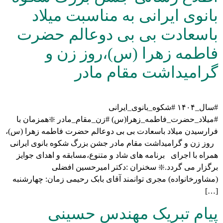
بانوی ایرانی به مناسبت میلاد
باسعادت بی بی دوعالم حضرت
فاطمه زهرا (س)،روز زن و
گرامیداشت مقام مادر
#سال_۱۴۰۴ #شکوه_بانوی_ایرانی
#میلاد_حضرت_فاطمه_زهرا(س) #زن_مقام_مادر ❇️همزمان با
فرارسیدن میلاد باسعادت بی بی دوعالم حضرت فاطمه زهرا (س)،
روز زن و گرامیداشت مقام مادر جشن بزرگ شکوه بانوی ایرانی
همراه با اجرای برنامه های شاد و متنوع،مسابقه و اهدای جوایز
برگزار می گردد.❇️ سخنران :دکتر امیرحسین افضلی
(مشاورخانواده) مجری توانمند آقای بابک رحیمی زمان: چهارشنبه
[…]
پیام تبریک مهندس حسینی