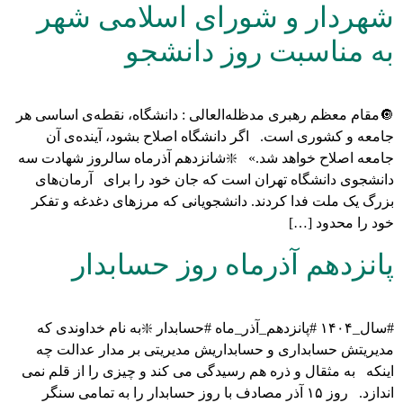
شهردار و شورای اسلامی شهر
به مناسبت روز دانشجو
🔘مقام معظم رهبری مدظله‌العالی : دانشگاه، نقطه‌ی اساسی هر
جامعه و کشوری است. اگر دانشگاه اصلاح بشود، آینده‌ی آن
جامعه اصلاح خواهد شد.» ❇️شانزدهم آذرماه سالروز شهادت سه
دانشجوی دانشگاه تهران است که جان خود را برای آرمان‌های
بزرگ یک ملت فدا کردند. دانشجویانی که مرزهای دغدغه و تفکر
خود را محدود […]
پانزدهم آذرماه روز حسابدار
#سال_۱۴۰۴ #پانزدهم_آذر_ماه #حسابدار ❇️به نام خداوندی که
مدیریتش حسابداری و حسابداریش مدیریتی بر مدار عدالت چه
اینکه به مثقال و ذره هم رسیدگی می کند و چیزی را از قلم نمی
اندازد. روز ۱۵ آذر مصادف با روز حسابدار را به تمامی سنگر