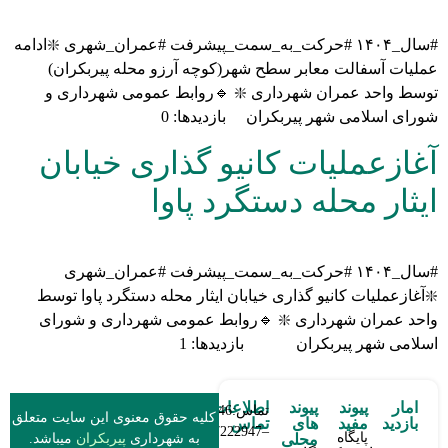
#سال_۱۴۰۴ #حرکت_به_سمت_پیشرفت #عمران_شهری ❇️ادامه
عملیات آسفالت معابر سطح شهر(کوچه آرزو محله پیربکران)
توسط واحد عمران شهرداری ❇️ 🔹روابط عمومی شهرداری و
شورای اسلامی شهر پیربکران بازدیدها: 0
آغازعملیات کانیو گذاری خیابان
ایثار محله دستگرد پاوا
#سال_۱۴۰۴ #حرکت_به_سمت_پیشرفت #عمران_شهری
❇️آغازعملیات کانیو گذاری خیابان ایثار محله دستگرد پاوا توسط
واحد عمران شهرداری ❇️ 🔹روابط عمومی شهرداری و شورای
اسلامی شهر پیربکران بازدیدها: 1
امار
پیوند
پیوند
اطلاعات
تماس:03137222946
کلیه حقوق معنوی این سایت متعلق
بازدید
مفید
های
تماس
–03137222947
پایگاه
به شهرداری
پیربکران
میباشد.
محلی